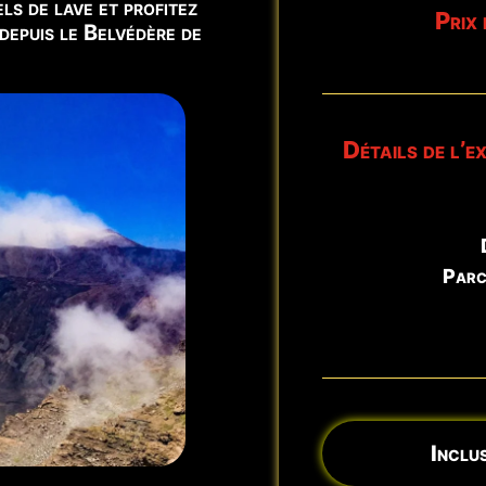
ls de lave et profitez
Prix 
depuis le Belvédère de
iquement.
Détails de l’e
toires. Mis à jour :
8 août - 05:43
Parc
Inclus