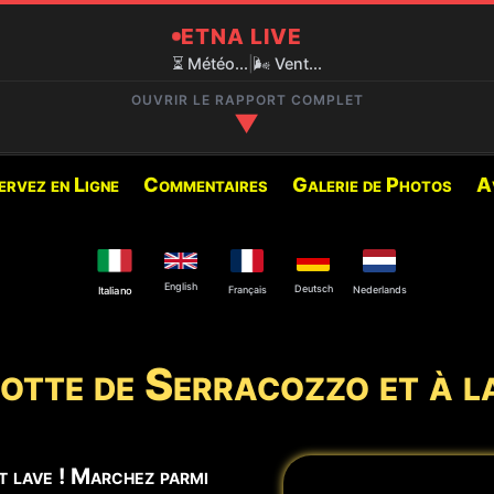
ETNA LIVE
⏳ Météo...
|
🌬️ Vent...
OUVRIR LE RAPPORT COMPLET
▼
✅ EXCURSIONS RECOMMANDÉES
ervez en Ligne
Commentaires
Galerie de Photos
A
800M)
Vous trouverez ci-dessous l
pour cette période :
English
Deutsch
Français
Nederlands
Italiano
❄️ Cratères 2002 ou Raquett
Pistes fermées.
rotte de Serracozzo et à l
🌋 Trekking 3000m Etna Su
 Cratère Nord-Est et à la
et lave ! Marchez parmi