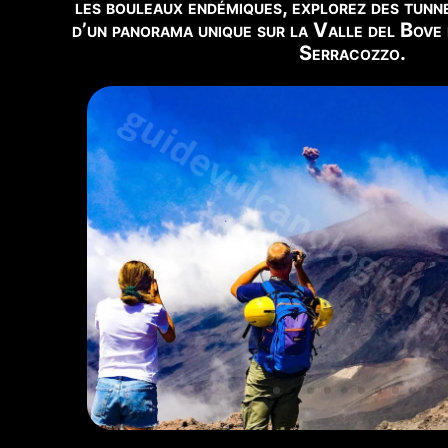
les bouleaux endémiques, explorez des tunne
⚠️
ACCÈS AU SOMMET
d’un panorama unique sur la Valle del Bove 
Guides autorisés un
Serracozzo.
📹
VUE EN DIRECT
Voir Webcam Live →
ℹ️
Note :
Chaussures de rando obliga