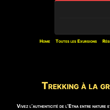
🔍 CONDITIONS EN TEMPS RÉEL
Home
Toutes les Exursions
Rés
⏳
PIANO PROVENZANA (1
Chargement...
❄️
ENNEIGEMENT
180 centimètres Ca. 
Trekking à la g
🌋
ACTIVITÉ VOLCANIQUE
Activité explosive au
Bocca Nuova.
Vivez l’authenticité de l’Etna entre nature 