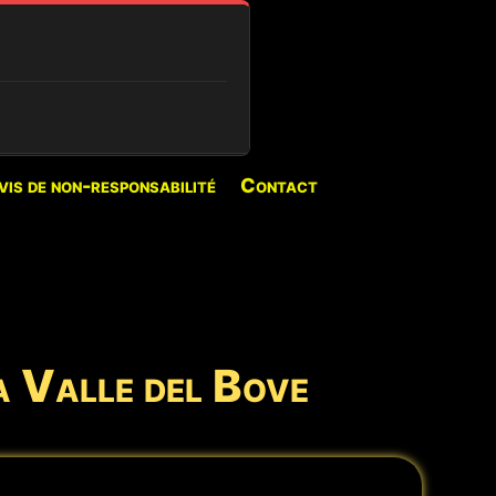
 POUR CETTE PÉRIODE
vis de non-responsabilité
Contact
es excursions disponibles
es (si neige)
Réserver →
a Valle del Bove
d
Réserver →