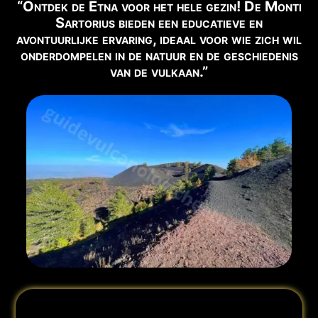
“Ontdek de Etna voor het hele gezin! De Monti
⚠️
ZUGANG ZUM GIPFEL
Sartorius bieden een educatieve en
Nur mit autorisiertem Guide.
avontuurlijke ervaring, ideaal voor wie zich wil
onderdompelen in de natuur en de geschiedenis
📹
van de vulkaan.”
BLICK AUF DEN VULKAN
Live-Webcam ansehen →
✅ EMPFOHLENE AUSFLÜGE FÜR DIESE ZEIT
Nachfolgend finden Sie die in diesem Zeitraum
verfügbaren Ausflüge:
❄️ Krater von 2002 oder Schneeschuh (bei
Buchen
Schnee)
→
🌋 Trekking 3000m Etna Süd
Buchen →