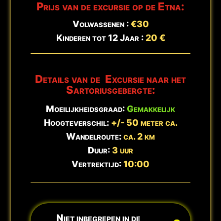
Hinweis:
Wanderschuhe erforderlich. Aktualisiert:
9. August -
Prijs van de excursie op de Etna:
ℹ️
11:14 Uhr
Volwassenen :
€30
Kinderen tot 12 Jaar :
20 €
Details van de Excursie naar het
Sartoriusgebergte:
Moeilijkheidsgraad:
Gemakkelijk
Hoogteverschil:
+/- 50 meter ca.
Wandelroute:
ca. 2 km
Duur:
3 uur
Vertrektijd:
10:00
Niet inbegrepen in de