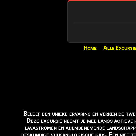
Home
Alle Excursi
🔍 AKTUELLE LAGE
⏳
PIANO PROVENZANA (1
Laden...
❄️
SCHNEELAGE
180 Zentimeter Ca. P
🌋
VULKANAKTIVITÄT
Beleef een unieke ervaring en verken de twe
Explosive Aktivität 
Deze excursie neemt je mee langs actieve
der Bocca Nuova.
lavastromen en adembenemende landschappe
deskundige vulkanologische gids. Een niet t