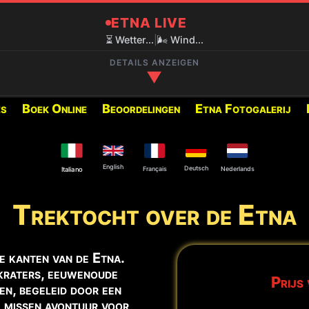
ETNA LIVE
⏳ Wetter...
|
🌬️ Wind...
DETAILS ANZEIGEN
▼
es
Boek Online
Beoordelingen
Etna Fotogalerij
✅ EMPFOHLENE AUSFLÜGE FÜR D
800M)
Nachfolgend finden Sie die
verfügbaren Ausflüge:
English
Deutsch
Français
Nederlands
Italiano
❄️ Krater von 2002 oder Sc
Trektocht over de Etna
Schnee)
isten geschlossen.
🌋 Trekking 3000m Etna Sü
e kanten van de Etna.
am Nordostkrater und an
 kraters, eeuwenoude
Prijs 
n, begeleid door een
e missen avontuur voor