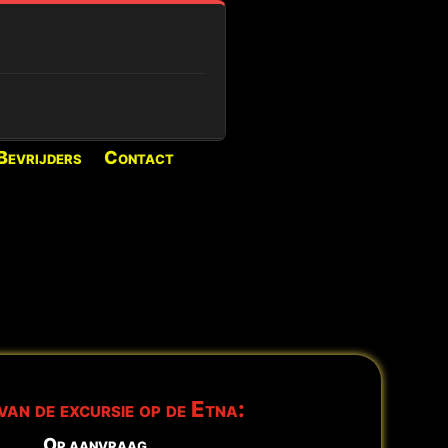
Bevrijders
Contact
IESE ZEIT
 in diesem Zeitraum
hneeschuh (bei
Buchen
→
d
Buchen →
van de excursie op de Etna:
Op aanvraag