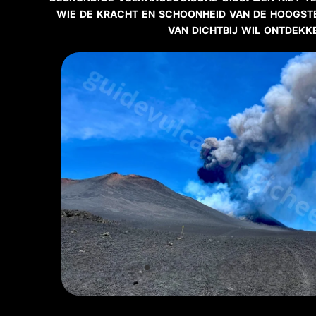
⚠️
wie de kracht en schoonheid van de hoogst
ZUGANG ZUM GIPFEL
van dichtbij wil ontdekk
Nur mit autorisierte
📹
BLICK AUF DEN VULKA
Live-Webcam ansehen
ℹ️
Hinweis:
Wanderschuhe erforderli