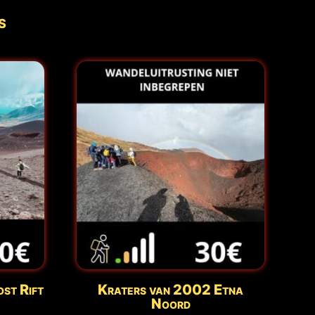
s
st Rift
Kraters van 2002 Etna
Noord