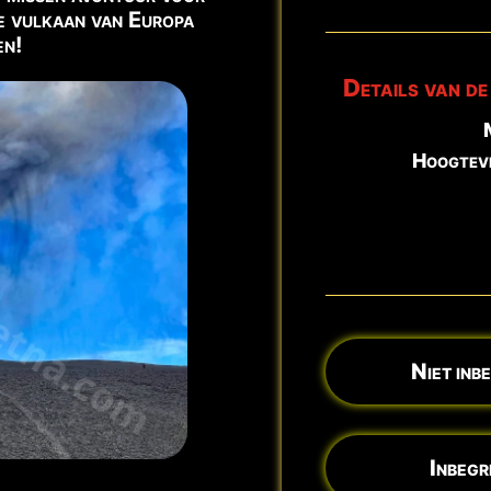
e vulkaan van Europa
en!
m Guide.
Details van de
N
 →
Hoogtev
ch. Aktualisiert:
7. August - 20:03 Uhr
Niet inb
Inbegr