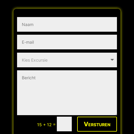
Versturen
=
15 + 12