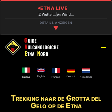
ETNA LIVE
⏳ Wetter...
|
🌬️ Wind...
DETAILS ANZEIGEN
▼
🔍 AKTUELLE LAGE
⏳
PIANO PROVENZANA (1800M)
Laden...
❄️
SCHNEELAGE
English
Deutsch
180 Zentimeter Ca. Pisten geschlossen.
Français
Nederlands
Italiano
🌋
VULKANAKTIVITÄT
Trekking naar de Grotta del
Explosive Aktivität am Nordostkrater und an
der Bocca Nuova.
Gelo op de Etna