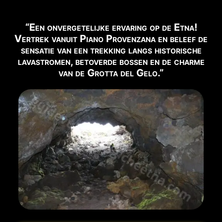
⚠️
ZUGANG ZUM GIPFEL
Nur mit autorisiertem Guide.
“Een onvergetelijke ervaring op de Etna!
Vertrek vanuit Piano Provenzana en beleef de
📹
sensatie van een trekking langs historische
BLICK AUF DEN VULKAN
lavastromen, betoverde bossen en de charme
Live-Webcam ansehen →
van de Grotta del Gelo.”
✅ EMPFOHLENE AUSFLÜGE FÜR DIESE ZEIT
Nachfolgend finden Sie die in diesem Zeitraum
verfügbaren Ausflüge:
❄️ Krater von 2002 oder Schneeschuh (bei
Buchen
Schnee)
→
🌋 Trekking 3000m Etna Süd
Buchen →