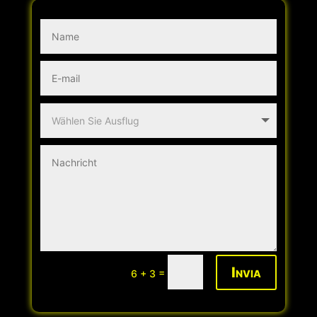
Invia
=
6 + 3