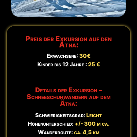
Hinweis:
Wanderschuhe erforderlich. Aktualisiert:
9. August -
ℹ️
11:10 Uhr
Preis der Exkursion auf den
Ätna:
Erwachsene:
30€
Kinder bis 12 Jahre :
25 €
Details der Exkursion –
Schneeschuhwandern auf dem
Ätna:
Schwierigkeitsgrad:
Leicht
Höhenunterschied:
+/- 300 m ca.
Wanderroute:
ca. 4,5 km