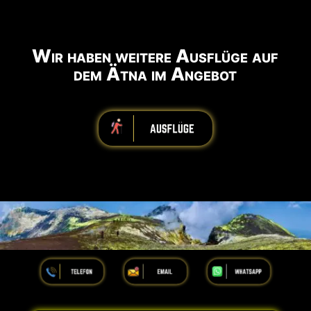
Wir haben weitere Ausflüge auf
dem Ätna im Angebot
iiiiiiiiiiiiiiiiiiiiiiii