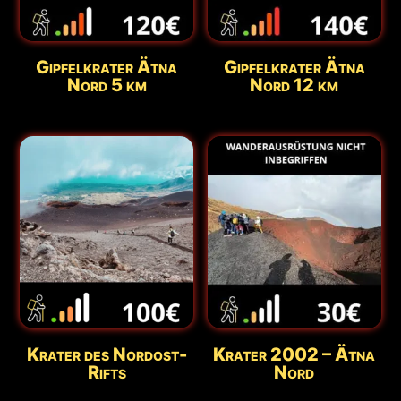
Gipfelkrater Ätna
Gipfelkrater Ätna
Nord 5 km
Nord 12 km
Krater des Nordost-
Krater 2002 – Ätna
Rifts
Nord