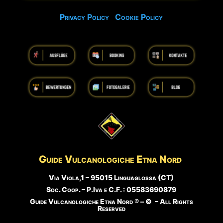
Privacy Policy
Cookie Policy
Guide Vulcanologiche
Etna Nord
Via Viola,1 – 95015 Linguaglossa (CT)
Soc. Coop. – P.Iva e C.F. : 05583690879
Guide Vulcanologiche Etna Nord ® – © – All Rights
Reserved