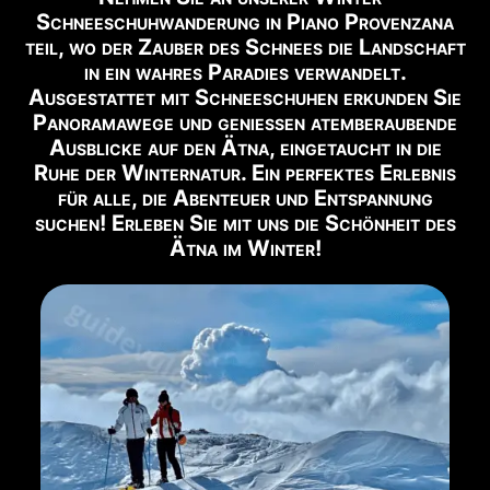
⚠️
Schneeschuhwanderung in Piano Provenzana
ZUGANG ZUM GIPFEL
teil, wo der Zauber des Schnees die Landschaft
Nur mit autorisiertem Guide.
in ein wahres Paradies verwandelt.
Ausgestattet mit Schneeschuhen erkunden Sie
📹
BLICK AUF DEN VULKAN
Panoramawege und genießen atemberaubende
Live-Webcam ansehen →
Ausblicke auf den Ätna, eingetaucht in die
Ruhe der Winternatur. Ein perfektes Erlebnis
✅ EMPFOHLENE AUSFLÜGE FÜR DIESE ZEIT
für alle, die Abenteuer und Entspannung
suchen! Erleben Sie mit uns die Schönheit des
Nachfolgend finden Sie die in diesem Zeitraum
Ätna im Winter!
verfügbaren Ausflüge:
❄️ Krater von 2002 oder Schneeschuh (bei
Buchen
Schnee)
→
🌋 Trekking 3000m Etna Süd
Buchen →