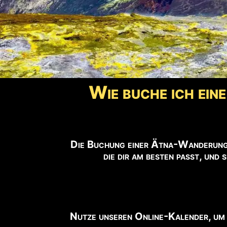
⚠️
ZUGANG ZUM GIPFEL
Nur mit autorisierte
📹
BLICK AUF DEN VULKA
Live-Webcam ansehen
Wie buche ich ei
ℹ️
Hinweis:
Wanderschuhe erforderli
Die Buchung einer Ätna-Wanderung 
die dir am besten passt, und
Nutze unseren Online-Kalender, um d