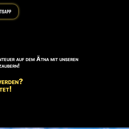
iiiiiiiii
nteuer auf dem Ätna mit unseren
zaubern!
werden?
tet!