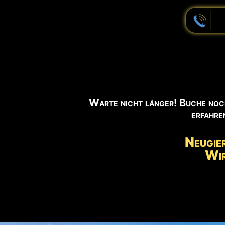
iiiiiiiiiii
Warte nicht länger! Buche noch
erfahre
Neugie
Wir