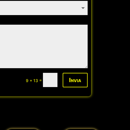
Invia
=
9 + 13