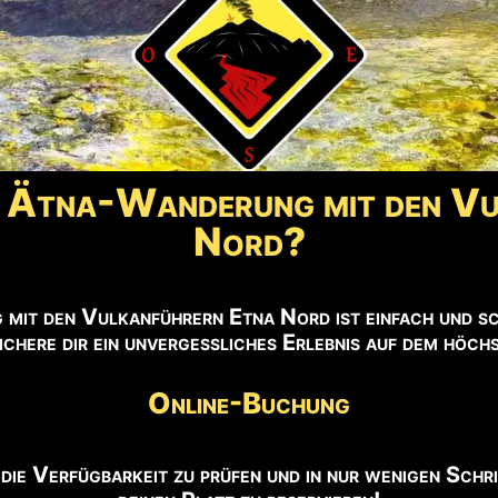
m Guide.
N
 →
ne Ätna-Wanderung mit den V
ch. Aktualisiert:
8. August - 05:45 Uhr
Nord?
mit den Vulkanführern Etna Nord ist einfach und s
 sichere dir ein unvergessliches Erlebnis auf dem höc
Online-Buchung
ie Verfügbarkeit zu prüfen und in nur wenigen Schri