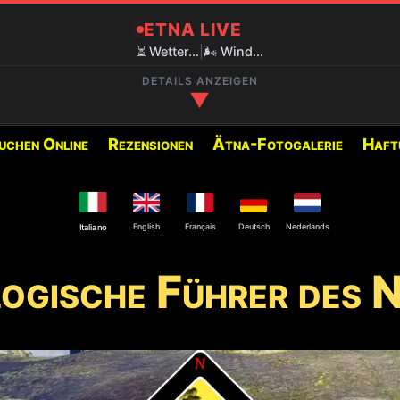
ETNA LIVE
⏳ Wetter...
|
🌬️ Wind...
DETAILS ANZEIGEN
▼
uchen Online
Rezensionen
Ätna-Fotogalerie
Haft
✅ EMPFOHLENE AUSFLÜGE FÜR D
800M)
Nachfolgend finden Sie die
verfügbaren Ausflüge:
English
Français
Deutsch
Nederlands
Italiano
❄️ Krater von 2002 oder Sc
ogische Führer des 
Schnee)
isten geschlossen.
🌋 Trekking 3000m Etna Sü
am Nordostkrater und an