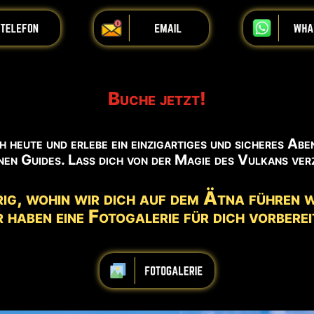
iiiiiiiiiiiii
iiiiiiiiiiiiiiiiiiiiiiii
iiiiiiiiiiiiiii
Buche jetzt!
 heute und erlebe ein einzigartiges und sicheres Abe
nen Guides. Lass dich von der Magie des Vulkans ver
rig, wohin wir dich auf dem Ätna führen 
 haben eine Fotogalerie für dich vorberei
iiiiiiiiiiiiiiiiiiiiiiii