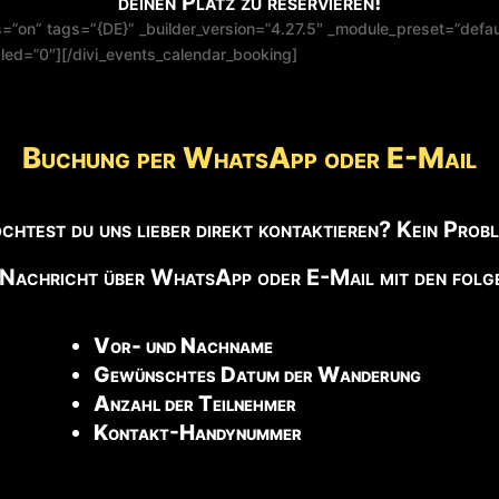
deinen Platz zu reservieren!
”on” tags=”{DE}” _builder_version=”4.27.5″ _module_preset=”defaul
abled=”0″][/divi_events_calendar_booking]
Buchung per WhatsApp oder E-Mail
htest du uns lieber direkt kontaktieren? Kein Prob
 Nachricht über WhatsApp oder E-Mail mit den fol
Vor- und Nachname
Gewünschtes Datum der Wanderung
Anzahl der Teilnehmer
Kontakt-Handynummer