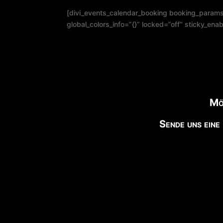
[divi_events_calendar_booking booking_params=
global_colors_info=”{}” locked=”off” sticky_en
Möc
Sende uns eine