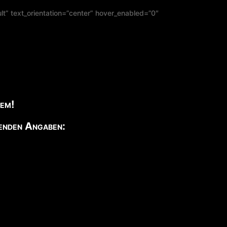
t” text_orientation=”center” hover_enabled=”0″
lem!
genden Angaben: