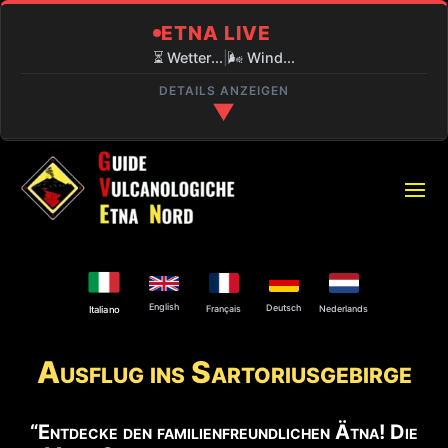
ETNA LIVE
⏳ Wetter...
|
🌬️ Wind...
DETAILS ANZEIGEN
▼
🔍 AKTUELLE LAGE
⏳
PIANO PROVENZANA (1800M)
Laden...
❄️
SCHNEELAGE
English
180 Zentimeter Ca. Pisten geschlossen.
Deutsch
Français
Nederlands
Italiano
🌋
Ausflug ins Sartoriusgebirge
VULKANAKTIVITÄT
Explosive Aktivität am Nordostkrater und an
der Bocca Nuova.
“Entdecke den familienfreundlichen Ätna! Die