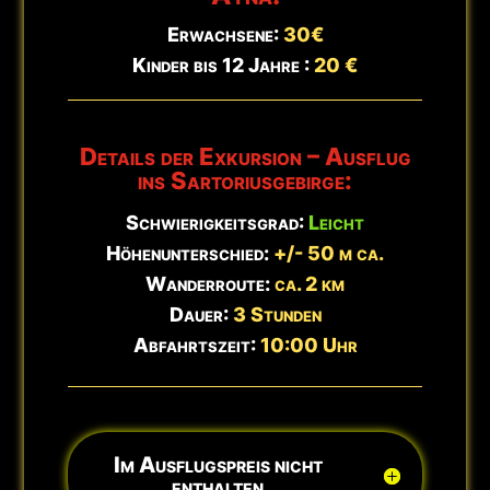
Hinweis:
Wanderschuhe erforderlich. Aktualisiert:
9. August -
ℹ️
09:23 Uhr
Erwachsene:
30€
Kinder bis 12 Jahre :
20 €
Details der Exkursion – Ausflug
ins Sartoriusgebirge:
Schwierigkeitsgrad:
Leicht
Höhenunterschied:
+/- 50 m ca.
Wanderroute:
ca. 2 km
Dauer:
3 Stunden
Abfahrtszeit:
10:00 Uhr
Im Ausflugspreis nicht
enthalten